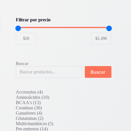
Filtrar por precio
Buscar
Buscar
4
Accesorios
4
productos
10
Aminoácidos
10
13
productos
BCAA's
13
productos
30
Creatinas
30
productos
4
Ganadores
4
productos
2
Glutaminas
2
productos
5
Multivitamínicos
5
14
productos
Pre-entrenos
14