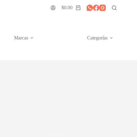
$
0.00
Carro
de
compra
Marcas
Categorías