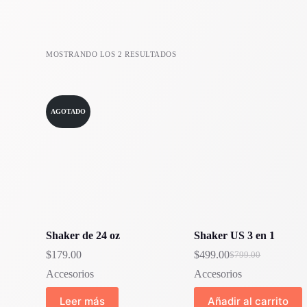
MOSTRANDO LOS 2 RESULTADOS
AGOTADO
Shaker de 24 oz
Shaker US 3 en 1
$
179.00
$
499.00
$
799.00
El
El
precio
precio
Accesorios
Accesorios
original
actual
era:
es:
Leer más
Añadir al carrito