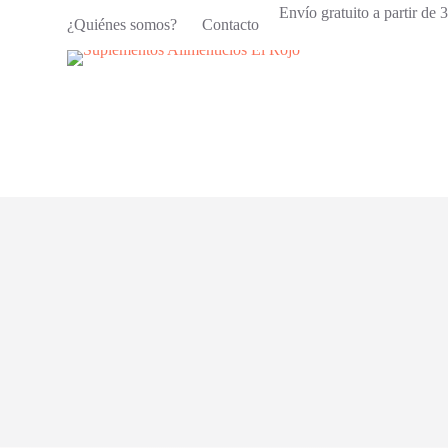
Envío gratuito a partir de
S
¿Quiénes somos?
Contacto
a
l
t
a
r
a
l
c
o
n
t
e
n
i
d
o