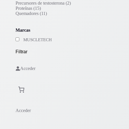
productos
2
Precursores de testosterona
2
15
productos
Proteínas
15
productos
11
Quemadores
11
productos
Marcas
MUSCLETECH
Filtrar
Acceder
Acceder