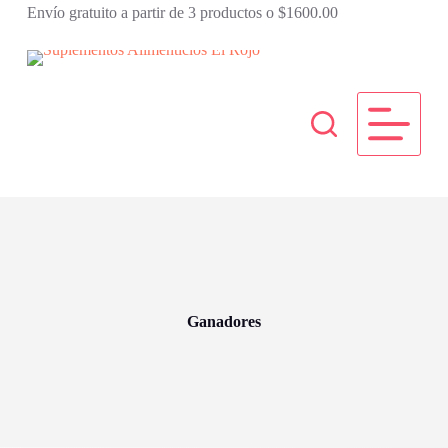
Envío gratuito a partir de 3 productos o $1600.00
S
a
l
t
a
r
a
l
c
o
n
t
e
n
i
d
o
Ganadores