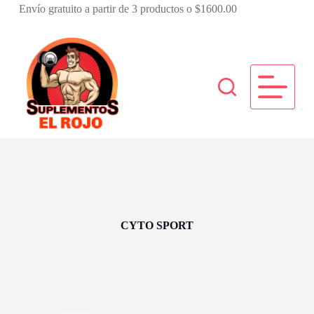
Envío gratuito a partir de 3 productos o $1600.00
S
a
l
t
a
r
a
l
c
o
n
t
e
n
i
d
o
CYTO SPORT