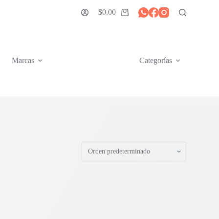
$
0.00
Carro
de
compra
Marcas
Categorías