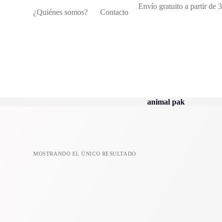
Envío gratuito a partir de
S
¿Quiénes somos?
Contacto
a
l
t
a
r
a
l
c
o
n
animal pak
t
e
n
i
d
o
MOSTRANDO EL ÚNICO RESULTADO