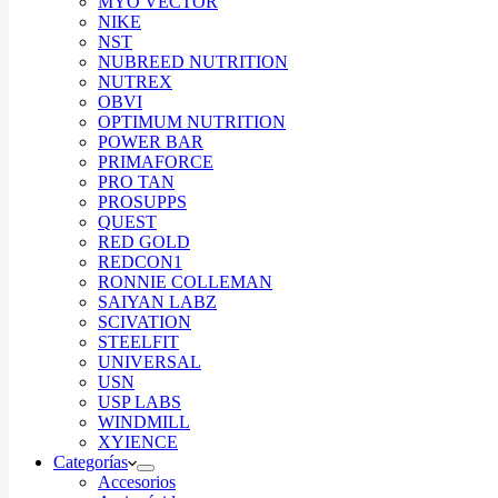
MYO VECTOR
NIKE
NST
NUBREED NUTRITION
NUTREX
OBVI
OPTIMUM NUTRITION
POWER BAR
PRIMAFORCE
PRO TAN
PROSUPPS
QUEST
RED GOLD
REDCON1
RONNIE COLLEMAN
SAIYAN LABZ
SCIVATION
STEELFIT
UNIVERSAL
USN
USP LABS
WINDMILL
XYIENCE
Categorías
Accesorios