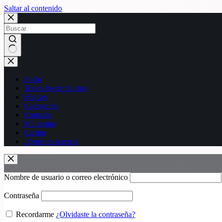
Saltar al contenido
Sin
resultados
Inicio
Todos los productos
Marcas
Categorías
Contacto
Mi cuenta
Carrito
¿Quiénes somos?
Nombre de usuario o correo electrónico
Contraseña
Recordarme
¿Olvidaste la contraseña?