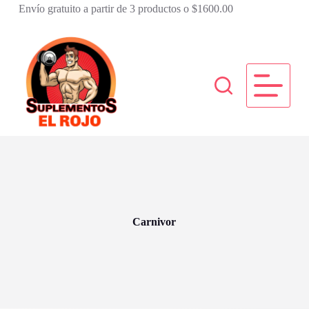
Envío gratuito a partir de 3 productos o $1600.00
S
a
l
t
a
r
a
l
c
o
n
t
e
n
i
d
o
Carnivor