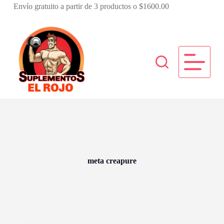
Envío gratuito a partir de 3 productos o $1600.00
S
a
l
t
a
r
a
l
c
o
n
t
e
n
i
d
o
meta creapure