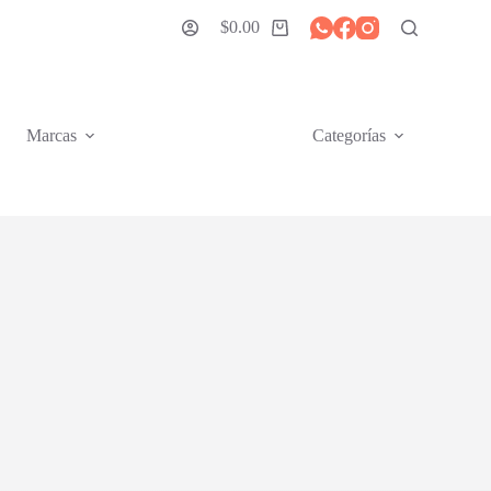
$
0.00
Carro
de
compra
Marcas
Categorías