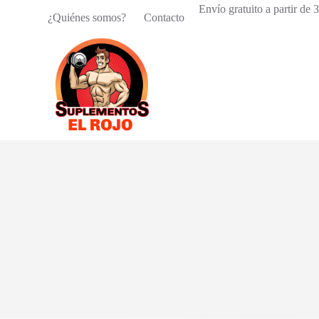
Envío gratuito a partir de
S
¿Quiénes somos?
Contacto
a
l
t
a
r
a
l
c
o
n
t
e
n
i
d
o