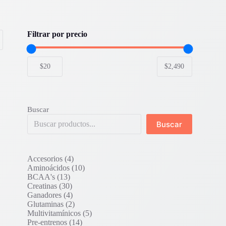
Filtrar por precio
Buscar
Buscar
4
Accesorios
4
productos
10
Aminoácidos
10
13
productos
BCAA's
13
productos
30
Creatinas
30
productos
4
Ganadores
4
productos
2
Glutaminas
2
productos
5
Multivitamínicos
5
14
productos
Pre-entrenos
14