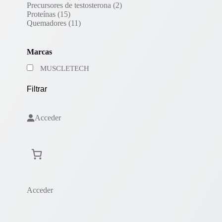
productos
2
Precursores de testosterona
2
15
productos
Proteínas
15
productos
11
Quemadores
11
productos
Marcas
MUSCLETECH
Filtrar
Acceder
Acceder