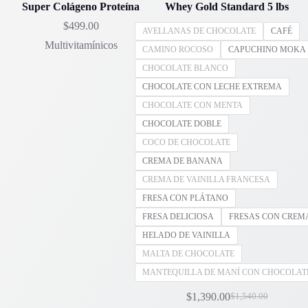
Super Colágeno Proteína
Whey Gold Standard 5 lbs
$
499.00
AVELLANAS DE CHOCOLATE
CAFÉ
Multivitamínicos
CAMINO ROCOSO
CAPUCHINO MOKA
CHOCOLATE BLANCO
CHOCOLATE CON LECHE EXTREMA
CHOCOLATE CON MENTA
CHOCOLATE DOBLE
COCO DE CHOCOLATE
CREMA DE BANANA
CREMA DE VAINILLA FRANCESA
FRESA CON PLÁTANO
FRESA DELICIOSA
FRESAS CON CREM
HELADO DE VAINILLA
MALTA DE CHOCOLATE
MANTEQUILLA DE MANÍ CON CHOCOLAT
$
1,390.00
$
1,540.00
El
El