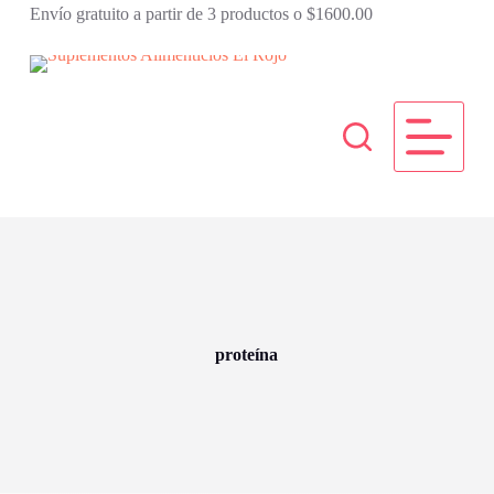
Envío gratuito a partir de 3 productos o $1600.00
S
a
l
t
a
r
a
l
c
o
n
t
e
n
i
d
o
proteína