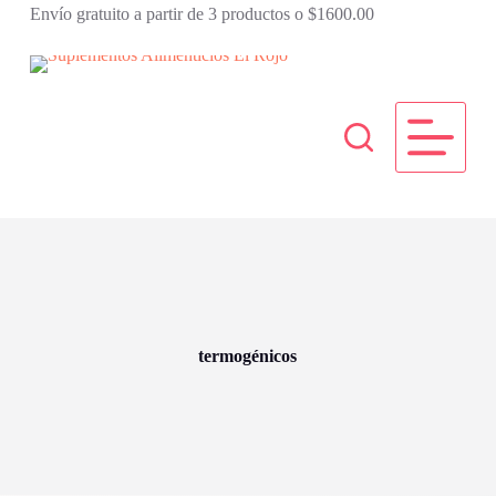
Envío gratuito a partir de 3 productos o $1600.00
S
a
l
t
a
r
a
l
c
o
n
t
e
n
i
d
o
termogénicos