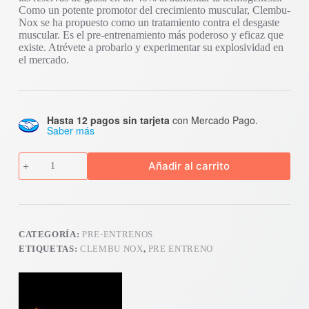
Como un potente promotor del crecimiento muscular, Clembu-
Nox se ha propuesto como un tratamiento contra el desgaste
muscular. Es el pre-entrenamiento más poderoso y eficaz que
existe. Atrévete a probarlo y experimentar su explosividad en
el mercado.
Hasta 12 pagos sin tarjeta
con Mercado Pago.
Saber más
Clembu-
Añadir al carrito
Nox
30
servs.
cantidad
CATEGORÍA:
PRE-ENTRENOS
ETIQUETAS:
CLEMBU NOX
,
PRE ENTRENO