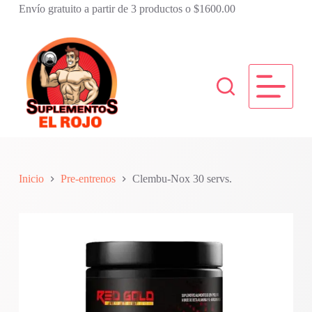
Envío gratuito a partir de 3 productos o $1600.00
S
a
l
t
a
r
a
l
c
o
n
t
e
n
Inicio
Pre-entrenos
Clembu-Nox 30 servs.
i
d
o